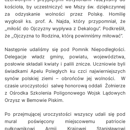
kościoła, by uczestniczyć we Mszy św. dziękczynnej
za odzyskanie wolności przez Polskę. Homilię
wygłosił ks. prof. A. Najda, który przypomniał, że
,,miłość do Ojczyzny wypływa z Dekalogu”. Podkreślił,
że ,,Ojczyzna to Rodzina, którą powinniśmy miłować”.
Następnie udaliśmy się pod Pomnik Niepodległości.
Delegacje władz gminy, powiatu, województwa,
posłowie składali kwiaty i palili znicze. Uczniowie byli
świadkami Apelu Poległych ku czci najwierniejszych
synów polskiej ziemi – obrońców jej wolności. W
czasie uroczystości salwę honorową oddali Żołnierze
z Ośrodka Szkolenia Poligonowego Wojsk Lądowych
Orzysz w Bemowie Piskim.
Po przejmującej uroczystości wszyscy udali się pod
mural poświęcony miejscowemu patriocie
pułkownikowi Armii Krajowej Stanisławowi