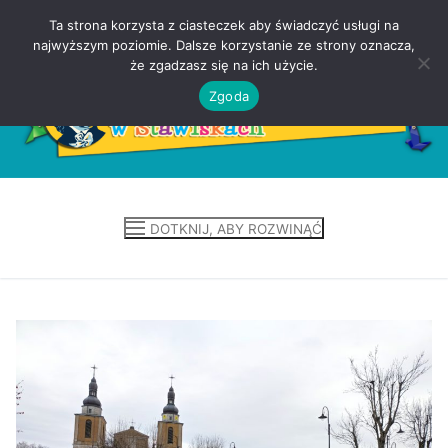
Ta strona korzysta z ciasteczek aby świadczyć usługi na
Przejdź
najwyższym poziomie. Dalsze korzystanie ze strony oznacza,
do
że zgadzasz się na ich użycie.
treści
Zgoda
DOTKNIJ, ABY ROZWINĄĆ