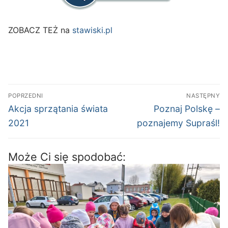
ZOBACZ TEŻ na
stawiski.pl
Nawigacja
POPRZEDNI
NASTĘPNY
wpisu
Poprzedni
Następny
Akcja sprzątania świata
Poznaj Polskę –
wpis:
wpis:
2021
poznajemy Supraśl!
Może Ci się spodobać: