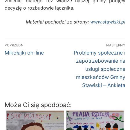
zmienić, dlatego też władze naszej gminy podjęły
decyzję o rozbudowie łącznika.
Materiał pochodzi ze strony:
www.stawiski.pl
Nawigacja
POPRZEDNI
NASTĘPNY
wpisu
Poprzedni
Następny
Mikołajki on-line
Problemy społeczne i
wpis:
wpis:
zapotrzebowanie na
usługi społeczne
mieszkańców Gminy
Stawiski – Ankieta
Może Ci się spodobać: