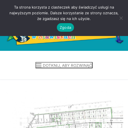
Ta strona korzysta z ciasteczek aby świadczyć usługi na
Przejdź
najwyższym poziomie. Dalsze korzystanie ze strony oznacza,
do
że zgadzasz się na ich użycie.
treści
Zgoda
DOTKNIJ, ABY ROZWINĄĆ