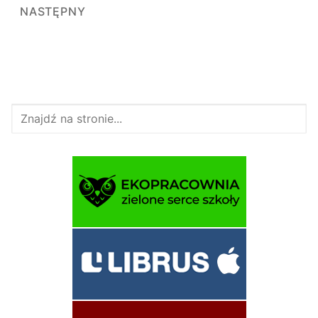
wpisów
NASTĘPNY
Szukaj