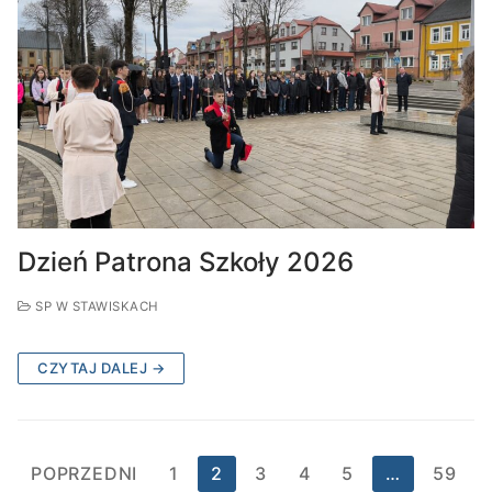
Dzień Patrona Szkoły 2026
SP W STAWISKACH
CZYTAJ DALEJ →
Stronicowanie
POPRZEDNI
1
2
3
4
5
…
59