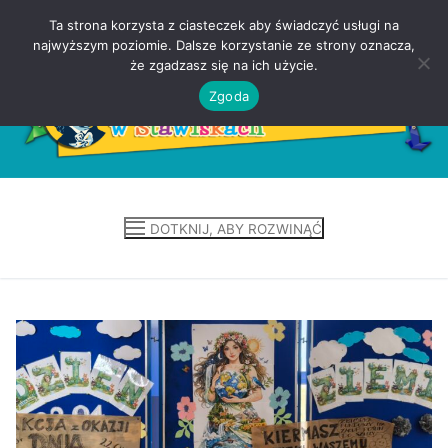
Ta strona korzysta z ciasteczek aby świadczyć usługi na
Przejdź
najwyższym poziomie. Dalsze korzystanie ze strony oznacza,
do
że zgadzasz się na ich użycie.
treści
Zgoda
DOTKNIJ, ABY ROZWINĄĆ