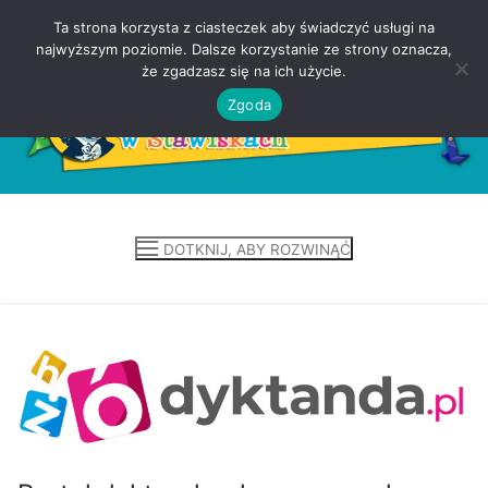
Ta strona korzysta z ciasteczek aby świadczyć usługi na
Przejdź
najwyższym poziomie. Dalsze korzystanie ze strony oznacza,
do
że zgadzasz się na ich użycie.
treści
Zgoda
DOTKNIJ, ABY ROZWINĄĆ