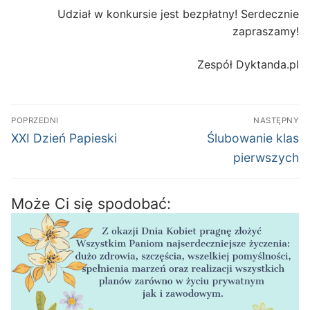
Udział w konkursie jest bezpłatny! Serdecznie
zapraszamy!
Zespół Dyktanda.pl
Nawigacja
POPRZEDNI
NASTĘPNY
wpisu
Poprzedni
Następny
XXI Dzień Papieski
Ślubowanie klas
wpis:
wpis:
pierwszych
Może Ci się spodobać: